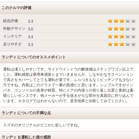
このクルマの評価
総合評価
3.3
外観デザイン
3.0
インテリア
3.4
走りやすさ
3.3
ランディ についてのオススメポイント
運転は凄くしやすいです。サイドウインドウの解放感はステップワゴン以上で
した。運転感覚は乗用車感覚とまでいきませんが、しなやかなサスペンション
で高さをカバーしてとても運転が楽です。ふらつきもなくピッチングも少ない
方ですね。内装はこのクラスで一番の質感だと思います。シンプルですがイン
パネ、コンソールの造形や材質。特にドアの内張りの切り返し位置と素材は素
晴らしいセンスです。他メーカーが手を抜きがちな部分を真面目に作り込んで
います。カタログではわからないので、是非他車と比較してみてください。
ランディ についての不満な点
スズキのオリジナルがどこかに欲しいですね。
ランディ を運転した後の感想