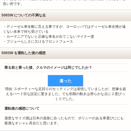
良い所です。
508SW についての不満な点
・ディーゼル車全般に言える事ですが、ヨーロッパではディーゼル車全廃が遠
くない未来で待ち受けている
・カーマニアでないと正確な車名が出てこないマイナー度
・プジョーらしさに欠けるフロントフェース
508SW を運転した後の感想
乗る前と乗った後、クルマのイメージは同じでしたか？
違った
理由: スポーティーな足回りのセッティングは覚悟していましたが、想像を超
えるハード目な設定に驚きました。でも初期の動きは滑らかな点に２度びっ
くりでした。
運転後の感想について
適度なサイズ感は日本の道路に合ったもので、ポリシーのある車選びににも
最適なオシャレ具合だと思います。