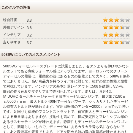
このクルマの評価
総合評価
3.3
外観デザイン
3.6
インテリア
3.2
走りやすさ
3.7
508SW についてのオススメポイント
508SWディーゼルベースグレードに試乗しました。セダンよりも伸びやかなシ
ルエットである意味フォーマル感はアップしてます。ヨーロッパでのクリーン
ディーゼルの需要は、電動化の波はあるものの依然として大きく、508Wも例外
ではありません。高い商品力を持つライバルに対して、抜群の動力性能と燃費
で対抗しています。インテリアの基本計器レイアウトは508を踏襲しながら、
細部の作り込みやマテリアルで差別化しています。走りは、直列4気
筒 DOHC ターボチャージャー付 直噴ディーゼルエンジンで、最大出力180ｐ
ｓ/6000ｒｐｍ、最大トルク400Nで十分なパワーで、シッカリとしたディーゼ
ル特有のトルク感が味わえます。実用回転域のアンダー2000ｒｐｍでも力強い
です。足回りも伝統のフロントストラットで、荷室拡大とディーゼルエンジン
による重量増はありますが、接地性を高めて、操縦安定性とフレキシブル感の
あるサスセッティングが味わえます。静粛性もディーゼルステーションワゴン
として、素晴らしいもので、ディーゼルにあるカラカラ音も気にならないで
す。あと欧州車の定番でもある、ドアを閉める時の音の重厚感が味わえるのも