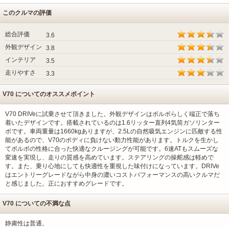
このクルマの評価
総合評価
3.6
外観デザイン
3.8
インテリア
3.5
走りやすさ
3.3
V70 についてのオススメポイント
V70 DRIVeに試乗させて頂きました。外観デザインはボルボらしく端正で落ち
着いたデザインです。搭載されているのは1.6リッター直列4気筒ガソリンター
ボです。車両重量は1660kgありますが、2.5Lの自然吸気エンジンに匹敵する性
能があるので、V70のボディに負けない動力性能があります。トルクを生かし
てボルボの性格に合った快適なクルージングが可能です。6速ATもスムーズな
変速を実現し、走りの質感を高めています。ステアリングの操舵感は軽めで
す。また、乗り心地にしても快適性を重視した味付けになっています。DRIVe
はエントリーグレードながら中身の濃いコストパフォーマンスの高いクルマだ
と感じました。正におすすめグレードです。
V70 についての不満な点
静粛性は普通。