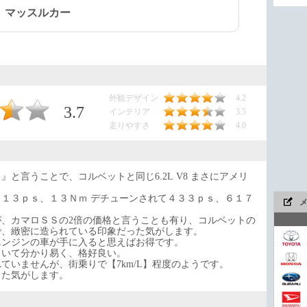
、マッスルカー
外観デザイン
4.2
3.7
インテリア
3.5
走りやすさ
4.0
と言うことで、コルベットと同じ6.2L V8 まさにアメリ
１３ｐｓ、１３Ｎｍ デチューンされて４３３ｐｓ、６１７
、カマロＳＳの2倍の価格と言うことも有り、コルベットの
で、緻密に造られている印象だった気がします。
エンジンの車が手に入ると思えばお得です。
ていて分かり易く、格好良い。
ていませんが、街乗りで【7km/L】程度のようです。
った気がします。
今や