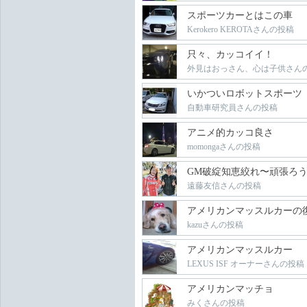
スポーツカーとはこの車
Kerokero KEROTAさんの投稿
只々、カッコイイ！
外見はおっさん、心は子供さん
いかついロボットスポーツ
自動車研究員さんの投稿
アニメ的カッコ良さ
momongaさんの投稿
GM破綻知恵絞れ〜頑張ろうカ
遠藤友信さんの投稿
アメリカンマッスルカーの
kazuさんの投稿
アメリカンマッスルカー
LEXUS ISF オーナーさんの投稿
アメリカンマッチョ
みくさんの投稿