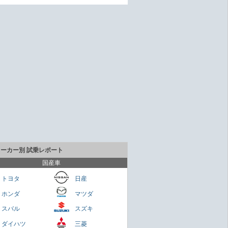
メーカー別 試乗レポート
国産車
トヨタ
日産
ホンダ
マツダ
貴重なセダンだが800万円は高いかも
スバル
スズキ
Cクラス
ダイハツ
三菱