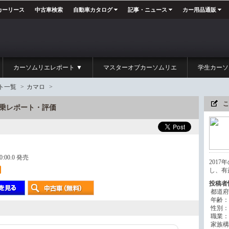
カーリース
中古車検索
自動車カタログ
記事・ニュース
カー用品通販
カーソムリエレポート ▼
マスターオブカーソムリエ
学生カーソ
ト一覧
>
カマロ
>
こ
の試乗レポート・評価
00:00.0 発売
201
し、有
投稿者
都道府
年齢：
性別：
職業：
家族構