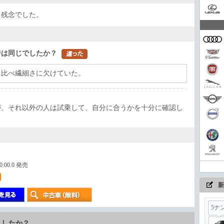
、残念でした。
家族
ジは同じでしたか？
コン
に比べ繊細さに欠けていた。
が、それ以外の人は試乗して、自分に合うかを十分に確認し
まさ
ちょ
00:00.0 発売
新
5ナ
ましたか？