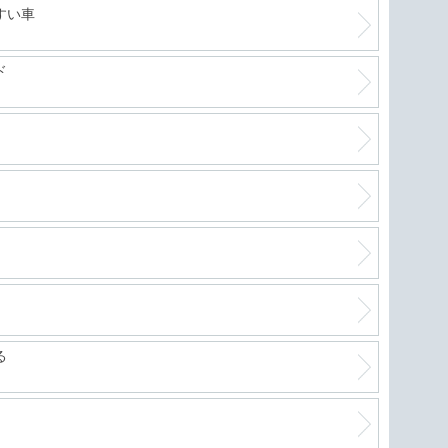
すい車
軽自
ド
絶好
進化
フリ
る