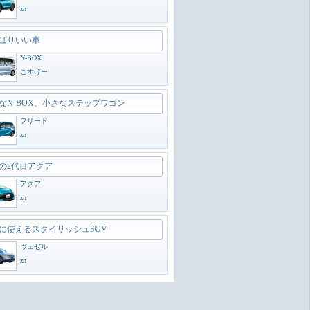
zn
ぱりいい車
N-BOX
こすげー
なN-BOX、小さなステップワゴン
フリード
zn
の2代目アクア
アクア
zn
に使えるスタイリッシュSUV
ヴェゼル
zn
のオフローダー