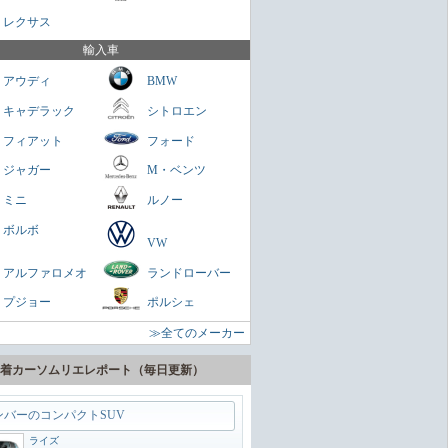
さくらもち
レクサス
を乗せられる男のロマン
輸入車
ミニクラブマン
アウディ
BMW
ガネ
キャデラック
シトロエン
パクトスペシャリティーSUV
フィアット
フォード
ヤリスクロス
ジャガー
M・ベンツ
zn
ミニ
ルノー
に陸の巡洋艦
ボルボ
VW
ランドクルーザー300
アルファロメオ
ランドローバー
zn
プジョー
ポルシェ
うどいいSUV
≫全てのメーカー
ヴェゼル
zn
着カーソムリエレポート（毎日更新）
ンバーのコンパクトSUV
ライズ