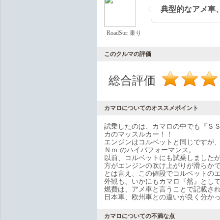
典型的なアメ車
RoadSter 乗り
このクルマの評価
総合評価
カマロについてのオススメポイント
試乗したのは、カマロの中でも『ＳＳ』
カのマッスルカー！！
エンジンはコルベットと同じですが、
Ｎｍ のハイパフォーマンス。
以前、コルベットにも試乗しましたが
方がエンジンの吹け上がりが滑らか
とは言え、この値段でコルベットの
外観も、いかにもカマロ『然』とし
燃費は、アメ車と言うことで記載され
日本車、欧州車との違いが良く分か
カマロについての不満な点