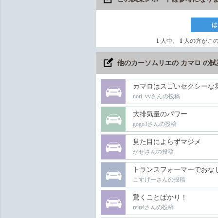
は
1
人中、
1
人の方がこ
他のカーソムリエの カマロ の
カマロはスゴいセクシーな
nori_vvさんの投稿
大排気量のパワー
gogo3さんの投稿
見た目によらずマジメ
かぜさんの投稿
トランスフォーマーでおな
こすげーさんの投稿
驚くことばかり！
reireiさんの投稿