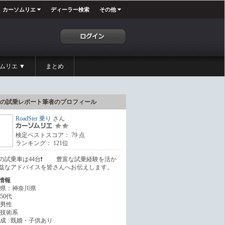
カーソムリエ
ディーラー検索
その他
ムリエ ▼
まとめ
の試乗レポート筆者のプロフィール
RoadSter 乗り
さん
検定ベストスコア： 79 点
ランキング： 121位
7年の試乗車は44台❗️ 豊富な試乗経験を活か
益なアドバイスを皆さんへお伝えします。
情報
県：神奈川県
50代
男性
技術系
成 : 既婚・子供あり