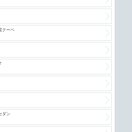
軽自
質クーペ
絶好
す
進化
フリ
セダン