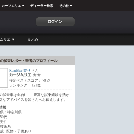
カーソムリエ
ディーラー検索
その他
ムリエ ▼
まとめ
の試乗レポート筆者のプロフィール
RoadSter 乗り
さん
検定ベストスコア： 79 点
ランキング： 121位
7年の試乗車は44台❗️ 豊富な試乗経験を活か
益なアドバイスを皆さんへお伝えします。
情報
県：神奈川県
50代
男性
技術系
成 : 既婚・子供あり