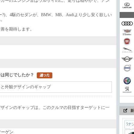
ーカーのエンジン音はウルサイのに、走りは穏やかで、アン
家族
ー?)、4駆のセダンが、BMW、MB、Audiより少し安く欲しい
ん。
改善を期待します。
コン
まさ
ジは同じでしたか？
出と外観デザインのギャップ
ちょ
デザインのギャップは、このクルマの目指すターゲットに一
新
5ナ
ワーゲン