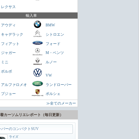
さくらもち
レクサス
を乗せられる男のロマン
輸入車
ミニクラブマン
アウディ
BMW
ガネ
キャデラック
シトロエン
パクトスペシャリティーSUV
フィアット
フォード
ヤリスクロス
ジャガー
M・ベンツ
zn
ミニ
ルノー
に陸の巡洋艦
ボルボ
VW
ランドクルーザー300
アルファロメオ
ランドローバー
zn
プジョー
ポルシェ
うどいいSUV
≫全てのメーカー
ヴェゼル
zn
着カーソムリエレポート（毎日更新）
ンバーのコンパクトSUV
ライズ