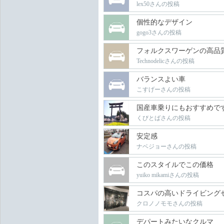
lex50さんの投稿
個性的なデザイン
gogo3さんの投稿
フォルクスワーゲンの高品
Technodelicさんの投稿
バランスよい車
こすげーさんの投稿
国産車乗りにもおすすめで
くびとばさんの投稿
安定感
ナベジョーさんの投稿
このスタイルでこの価格
yuiko mikamiさんの投稿
コスパの高いドライビング
クロノノモモさんの投稿
デパートみたいなクルマ