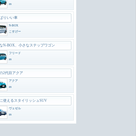
zn
ぱりいい車
N-BOX
こすげー
なN-BOX、小さなステップワゴン
フリード
zn
の2代目アクア
アクア
zn
に使えるスタイリッシュSUV
ヴェゼル
zn
のオフローダー