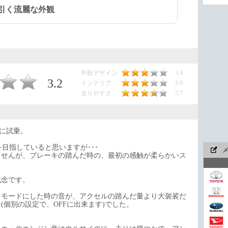
を引く流麗な外観
外観デザイン
3.4
3.2
インテリア
3.0
走りやすさ
3.7
e』に試乗。
A4を目指していると思いますが･･･
ませんが、ブレーキの踏んだ時の、最初の感触が柔らかいス
残念です。
ツモードにした時の音が、アクセルの踏んだ量より大袈裟だ
個別の設定で、OFFに出来ます)でした。
今や