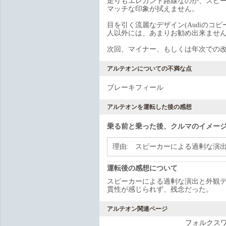
走りもエレガント路線なのか、スピ
マッチな印象が拭えません。
目を引く流麗なデザイン(Audiのコピ
人以外には、あまりお勧め出来ませ
次回、マイナー、もしくは年次での
アルテオンについての不満な点
ブレーキフィール
アルテオンを運転した後の感想
乗る前と乗った後、クルマのイメー
理由:
スピーカーによる過剰な演
運転後の感想について
スピーカーによる過剰な演出と外観
貫性が感じられず、残念だった。
アルテオン関連ページ
フォルクス