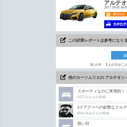
アルテオ
2017-10-01 00:
この試乗レポートは参考になり
は
11
人中、
3
人の方がこ
他のカーソムリエの アルテオン
スポーティなのに実用的！
FOCUSさんの投稿
4ドアクーペの妖艶なクルマ
Black Rainさんの投稿
狙い目