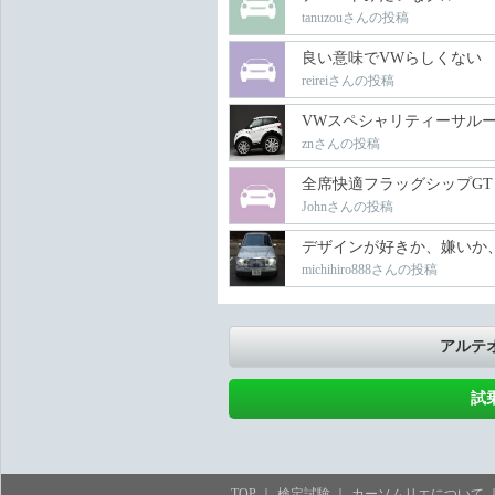
tanuzouさんの投稿
良い意味でVWらしくない
reireiさんの投稿
VWスペシャリティーサル
znさんの投稿
全席快適フラッグシップGT
Johnさんの投稿
デザインが好きか、嫌いか
michihiro888さんの投稿
アルテ
試
TOP
検定試験
カーソムリエについて