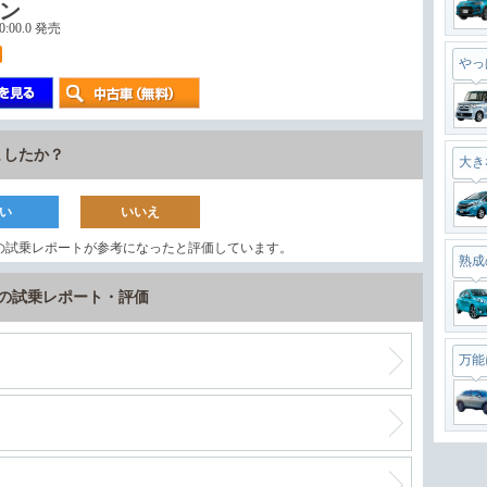
ン
00:00.0 発売
やっ
ましたか？
大き
い
いいえ
の試乗レポートが参考になったと評価しています。
熟成
 の試乗レポート・評価
万能
最強