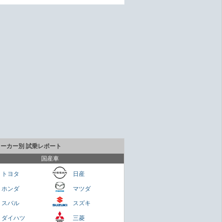
メーカー別 試乗レポート
国産車
トヨタ
日産
ホンダ
マツダ
貴重なセダンだが800万円は高いかも
スバル
スズキ
Cクラス
ダイハツ
三菱