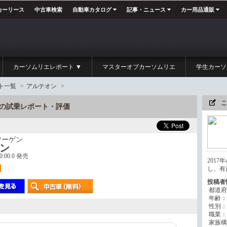
カーリース
中古車検索
自動車カタログ
記事・ニュース
カー用品通販
カーソムリエレポート ▼
マスターオブカーソムリエ
学生カーソ
ト一覧
>
アルテオン
>
こ
ン の試乗レポート・評価
ワーゲン
ン
00:00.0 発売
201
し、有
投稿者
都道府
年齢：
性別：
職業：
家族構