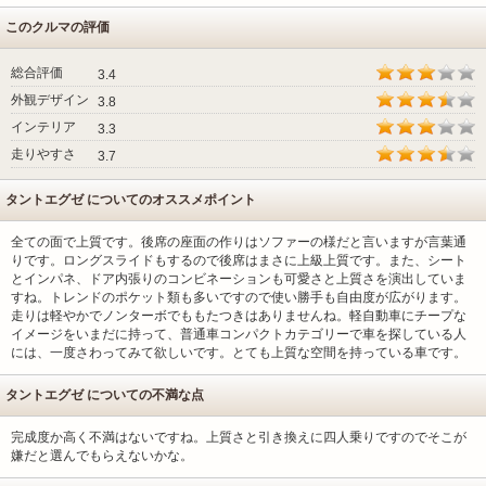
このクルマの評価
総合評価
3.4
外観デザイン
3.8
インテリア
3.3
走りやすさ
3.7
タントエグゼ についてのオススメポイント
全ての面で上質です。後席の座面の作りはソファーの様だと言いますが言葉通
りです。ロングスライドもするので後席はまさに上級上質です。また、シート
とインパネ、ドア内張りのコンビネーションも可愛さと上質さを演出していま
すね。トレンドのポケット類も多いですので使い勝手も自由度が広がります。
走りは軽やかでノンターボでももたつきはありませんね。軽自動車にチープな
イメージをいまだに持って、普通車コンパクトカテゴリーで車を探している人
には、一度さわってみて欲しいです。とても上質な空間を持っている車です。
タントエグゼ についての不満な点
完成度か高く不満はないですね。上質さと引き換えに四人乗りですのでそこが
嫌だと選んでもらえないかな。