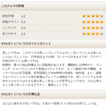
このクルマの評価
総合評価
4.2
外観デザイン
5.0
インテリア
4.0
走りやすさ
4.3
A3セダン についてのオススメポイント
美しいですね。このサイズの美しいプレミアムセダン！待っていた人が多いん
じゃないでしょうか。15年前位までの80、3シリーズの大きさです。アウディ
伝統の6ライトも憎いですね。
静粛性・乗り心地は想像以上に高級感があります。機能的にはMMIナビ・コン
ビニP・クルーズコンのＯＰ装着はマストですが、ネット接続やWi-Fi機能、タ
ッチパネルの文字認識、音声認識などnewMMIの先進性・操作感、また、追随
クルーズコントロール等の装備はプレミアム感満点です。同じドイツでもＢＭ
Ｗやメルセデスは小さな車を美しく作ることが苦手なようですが、小さな車も
カッコ良く作ってくれるアウディ、素晴らしいです。
A3セダン についての不満な点
まだまだ値引きが渋いですね。人気が一段落ついた頃のがお得でしょうね。