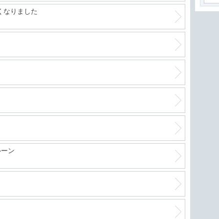
くなりました
最強
軽自
絶好
ルーン
進化
フリ