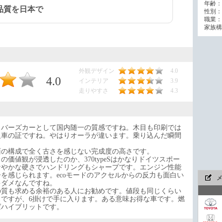
年齢：
品質を日本で
性別：
職業：
家族構
外観デザイン
4.0
4.0
インテリア
3.9
走りやすさ
4.3
イバーズカーとして国内随一の質感ですね。木目も印刷では
級車の証ですね。やはりオーラが違います。乗り込んだ瞬間
面の構成で全く古さを感じない完成度の高さです。
価値観が浸透したのか、370typeSはかなりドイツスポー
なやかな硬さでハンドリングもシャープです。エンジン性能
を感じられます。ecoモードのアクセルからの反力も面白い
ゃダメなんですね。
の質も求める余裕のある人にお勧めです。値段も同じくらい
ラスですが、6掛けで手に入ります。ある意味お得な車です。燃
ばハイブリットです。