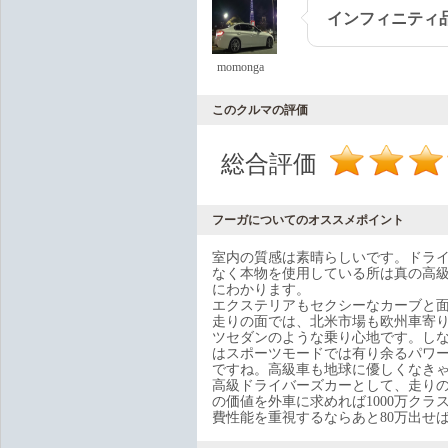
インフィニティ
momonga
このクルマの評価
総合評価
フーガについてのオススメポイント
室内の質感は素晴らしいです。ドラ
なく本物を使用している所は真の高
にわかります。
エクステリアもセクシーなカーブと
走りの面では、北米市場も欧州車寄りの
ツセダンのような乗り心地です。し
はスポーツモードでは有り余るパワー
ですね。高級車も地球に優しくなき
高級ドライバーズカーとして、走り
の価値を外車に求めれば1000万ク
費性能を重視するならあと80万出せ