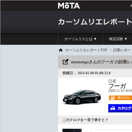
カーソムリエとは ▼
検定試験 ▼
カーソムリエレポートTOP
>
試乗レポー
momongaさんのフーガ の試乗
投稿日： 2014-02-08 01:00:32.0
日産
フーガ
2009-11-01 00:
このクルマを一言で表すと？