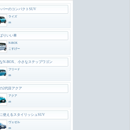
ンバーのコンパクトSUV
ライズ
zn
ぱりいい車
N-BOX
こすげー
なN-BOX、小さなステップワゴン
フリード
zn
の2代目アクア
アクア
zn
に使えるスタイリッシュSUV
ヴェゼル
zn