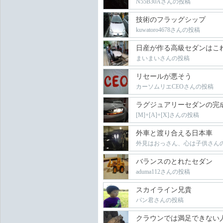
N55B30Aさんの投稿
技術のフラッグシップ
kuwatoro4678さんの投稿
日産が作る高級セダンはこ
まいまいさんの投稿
リセールが悪そう
カーソムリエCEOさんの投稿
ラグジュアリーセダンの完
[M]+[A]+[X]さんの投稿
外車と渡り合える日本車
外見はおっさん、心は子供さん
バランスのとれたセダン
aduma112さんの投稿
スカイライン兄貴
パン君さんの投稿
クラウンでは満足できない