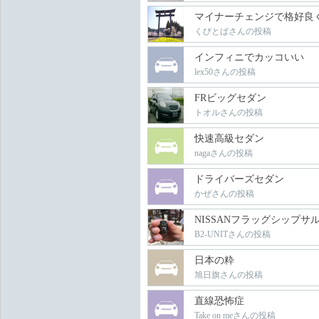
マイナーチェンジで格好良
くびとばさんの投稿
インフィニでカッコいい
lex50さんの投稿
FRビッグセダン
トオルさんの投稿
快速高級セダン
nagaさんの投稿
ドライバーズセダン
かぜさんの投稿
NISSANフラッグシップサ
B2-UNITさんの投稿
日本の粋
旭日旗さんの投稿
直線恐怖症
Take on meさんの投稿