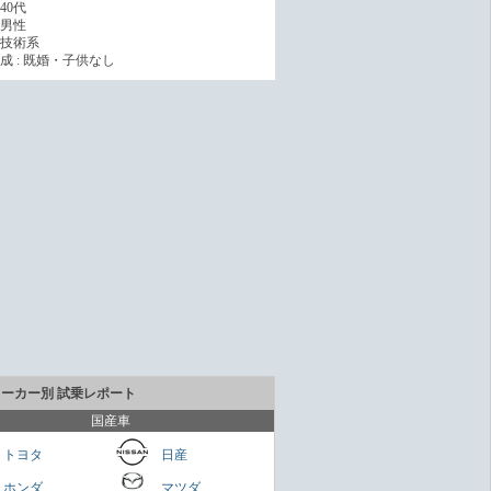
40代
男性
技術系
成 : 既婚・子供なし
メーカー別 試乗レポート
国産車
トヨタ
日産
ホンダ
マツダ