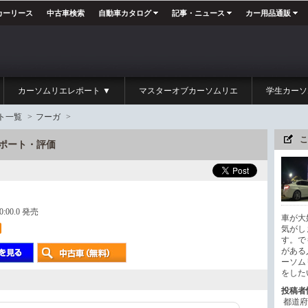
カーリース
中古車検索
自動車カタログ
記事・ニュース
カー用品通販
カーソムリエレポート ▼
マスターオブカーソムリエ
学生カーソ
ト一覧
>
フーガ
>
こ
レポート・評価
00:00.0 発売
車が大
気がし
す。で
がある
ーソム
をした
投稿者
都道府