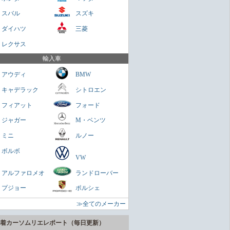
貴重なセダンだが800万円は高いかも
スバル
スズキ
Cクラス
ダイハツ
三菱
さくらもち
レクサス
を乗せられる男のロマン
輸入車
ミニクラブマン
アウディ
BMW
ガネ
キャデラック
シトロエン
パクトスペシャリティーSUV
フィアット
フォード
ヤリスクロス
ジャガー
M・ベンツ
zn
ミニ
ルノー
に陸の巡洋艦
ボルボ
VW
ランドクルーザー300
アルファロメオ
ランドローバー
zn
プジョー
ポルシェ
うどいいSUV
≫全てのメーカー
ヴェゼル
zn
着カーソムリエレポート（毎日更新）