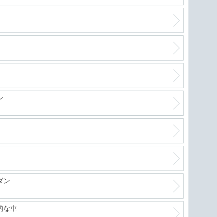
ン
ダン
的な車