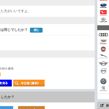
今や
した方がいいですよ。
家族
ジは同じでしたか？
コン
00:00.0 発売
まさ
ちょ
ましたか？
新