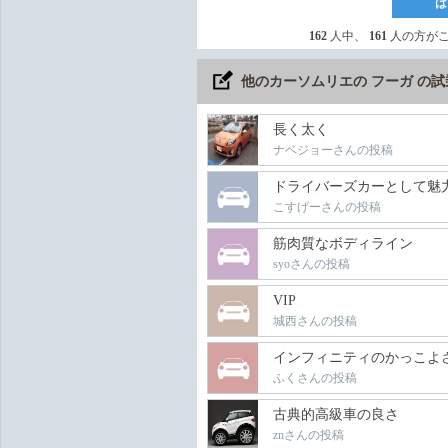
は
162
人中、
161
人の方が
他のカーソムリエの フーガ の
長く太く
ナベジョーさんの投稿
ドライバーズカーとして魅
こすげーさんの投稿
筋肉質なボディライン
syoさんの投稿
VIP
城西さんの投稿
インフィニティのかっこよ
ふくさんの投稿
古典的高級車の良さ
znさんの投稿