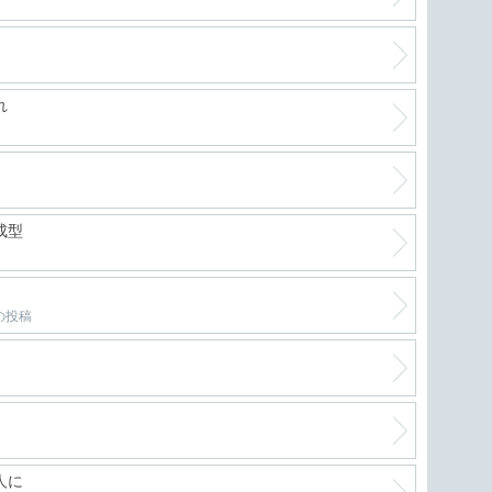
れ
成型
の投稿
人に