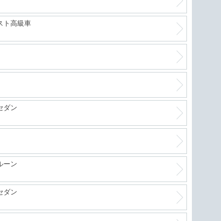
スト高級車
セダン
ルーン
セダン