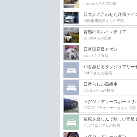
muchachoさんの投稿
日本人に合わせた洋風テイ
自動車研究員さんの投稿
質感の高いインテリア
AI300さんの投稿
日産流高級セダン
kazuさんの投稿
和を感じるラグジュアリー
tyhk38さんの投稿
日産らしい高級車
FOCUSさんの投稿
ラグジュアリースポーツサ
LEXUS ISF オーナーさんの投稿
運転を楽しんで欲しい高級
クルマニアさんの投稿
ラグジュアリーセダン