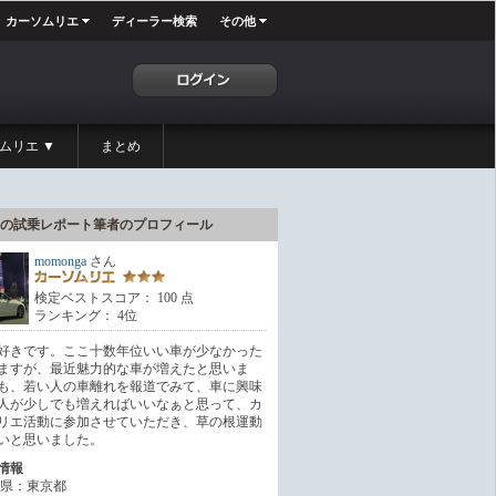
カーソムリエ
ディーラー検索
その他
ムリエ ▼
まとめ
の試乗レポート筆者のプロフィール
momonga
さん
検定ベストスコア： 100 点
ランキング： 4位
好きです。ここ十数年位いい車が少なかった
ますが、最近魅力的な車が増えたと思いま
も、若い人の車離れを報道でみて、車に興味
人が少しでも増えればいいなぁと思って、カ
リエ活動に参加させていただき、草の根運動
いと思いました。
情報
県：東京都