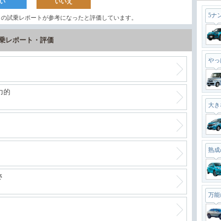
い
いいえ
5ナ
この試乗レポートが参考になったと評価しています。
試乗レポート・評価
やっ
力的
大き
熟成
さ
万能