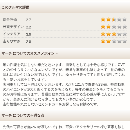
このクルマの評価
総合評価
2.7
外観デザイン
2.2
インテリア
3.0
走りやすさ
2.0
マーチ についてのオススメポイント
動力性能を気にしない車だと思います、街乗りとしては十分な感じです。CVT
との相性も良く小さなエンジンですが、軽量な車重のお陰もあって、他の車の
流れに追い付けない程ではないですし、ゆったり走ってても周りが許してくれ
る可愛いお尻をしています。
実用車としては不満はないと思います。Xだと121万で燃費も23km、軽自動車
のハイエンドが200万近くするのを考えると、毎年の税金分を考えてもこちら
のがお得感はあります。普通自動車の安全に対する安心感が手に入るわけです
から。奥さんに預けるなら少しでも大きい車のが安心です。
走行性能を気にしないセカンドカーをお探しならお勧めです。
マーチ についての不満な点
先代の可愛さが無いのが寂しいですね。可愛いアクセサリーの様な要素も欲し