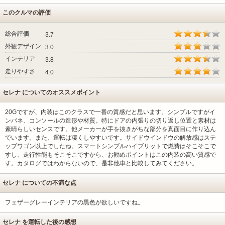
このクルマの評価
総合評価
3.7
外観デザイン
3.0
インテリア
3.8
走りやすさ
4.0
セレナ についてのオススメポイント
20Gですが、内装はこのクラスで一番の質感だと思います。シンプルですがイ
ンパネ、コンソールの造形や材質。特にドアの内張りの切り返し位置と素材は
素晴らしいセンスです。他メーカーが手を抜きがちな部分を真面目に作り込ん
でいます。また、運転は凄くしやすいです。サイドウインドウの解放感はステ
ップワゴン以上でしたね。スマートシンブルハイブリットで燃費はそこそこで
すし、走行性能もそこそこですから、お勧めポイントはこの内装の高い質感で
す。カタログではわからないので、是非他車と比較してみてください。
セレナ についての不満な点
フェザーグレーインテリアの黒色が欲しいですね。
セレナ を運転した後の感想