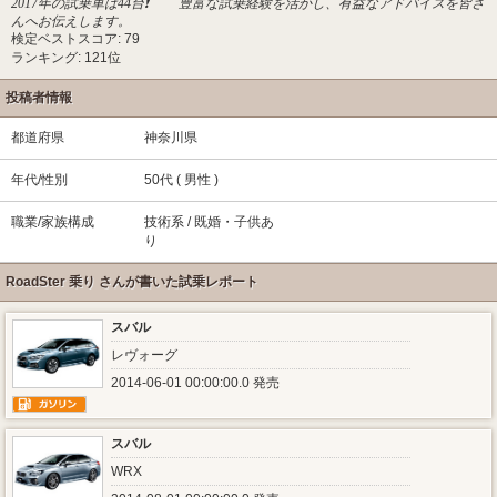
2017年の試乗車は44台❗️ 豊富な試乗経験を活かし、有益なアドバイスを皆さ
んへお伝えします。
検定ベストスコア: 79
ランキング: 121位
投稿者情報
都道府県
神奈川県
年代/性別
50代 ( 男性 )
職業/家族構成
技術系 / 既婚・子供あ
り
RoadSter 乗り さんが書いた試乗レポート
スバル
レヴォーグ
2014-06-01 00:00:00.0 発売
スバル
WRX