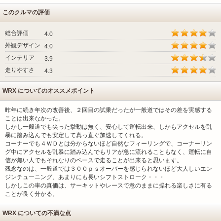
このクルマの評価
総合評価
4.0
外観デザイン
4.0
インテリア
3.9
走りやすさ
4.3
WRX についてのオススメポイント
昨年に続き年次の改善後、２回目の試乗だったが一般道ではその差を実感する
ことは出来なかった。
しかし一般道でも尖った挙動は無く、安心して運転出来、しかもアクセルを乱
暴に踏み込んでも安定して真っ直ぐ加速してくれる。
コーナーでも４ＷＤとは分からないほど自然なフィーリングで、コーナーリン
グ中にアクセルを乱暴に踏み込んでもリアが急に流れることもなく、運転に自
信が無い人でもそれなりのペースで走ることが出来ると思います。
残念なのは、一般道では３００ｐｓオーバーを感じられないほど大人しいエン
ジンチューニング、あまりにも長いシフトストローク・・・
しかしこの車の真価は、サーキットやレースで意のままに操れる楽しさに有る
ことが良く分かる。
WRX についての不満な点